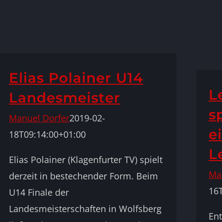
Elias Polainer U14
L
Landesmeister
s
Manuel Dorfer
2019-02-
e
18T09:14:00+01:00
L
Elias Polainer (Klagenfurter TV) spielt
Ma
derzeit in bestechender Form. Beim
16
U14 Finale der
Landesmeisterschaften in Wolfsberg
Ent