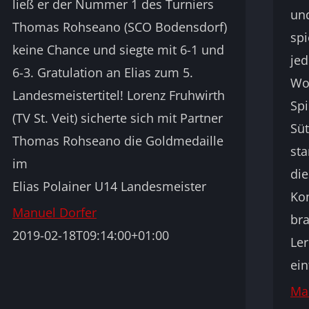
ließ er der Nummer 1 des Turniers
und
Thomas Rohseano (SCO Bodensdorf)
spi
keine Chance und siegte mit 6-1 und
je
6-3. Gratulation an Elias zum 5.
Wo
Landesmeistertitel! Lorenz Fruhwirth
Spi
(TV St. Veit) sicherte sich mit Partner
Süt
Thomas Rohseano die Goldmedaille
sta
im
di
Elias Polainer U14 Landesmeister
Ko
Manuel Dorfer
bra
2019-02-18T09:14:00+01:00
Ler
ein
Ma