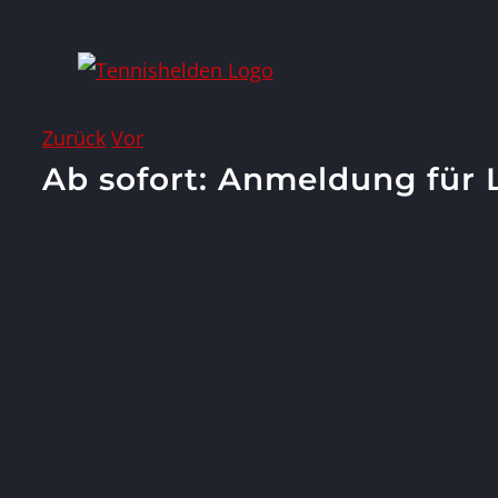
Zum
Inhalt
springen
Zurück
Vor
Ab sofort: Anmeldung für 
Zeige
grösseres
Bild