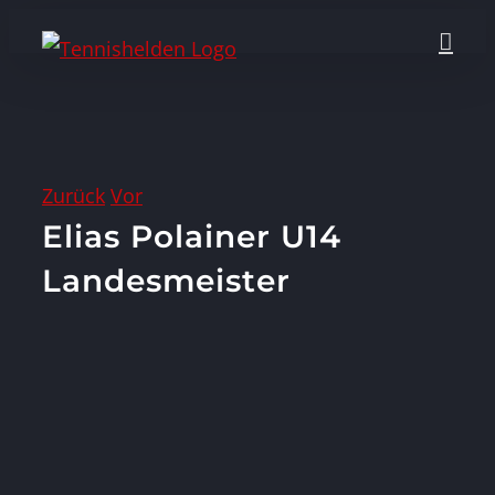
Zum
Inhalt
springen
Zurück
Vor
Elias Polainer U14
Landesmeister
Zeige
grösseres
Bild