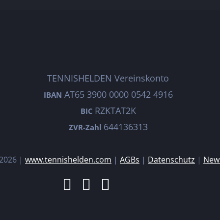
TENNISHELDEN Vereinskonto
AT65 3900 0000 0542 4916
IBAN
RZKTAT2K
BIC
644136313
ZVR-Zahl
2026 |
www.tennishelden.com
|
AGBs
|
Datenschutz
|
News
Facebook
Instagram
E-
Mail