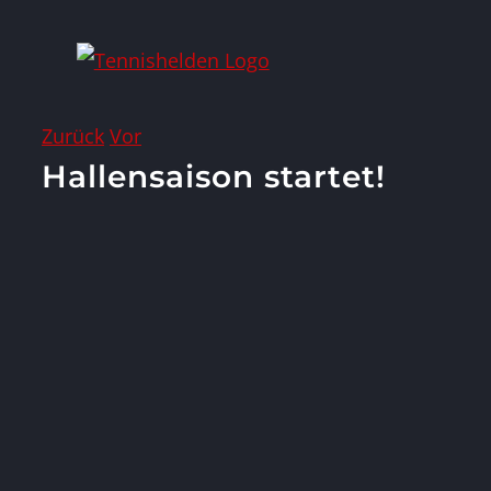
Zum
Inhalt
springen
Zurück
Vor
Hallensaison startet!
Zeige
grösseres
Bild