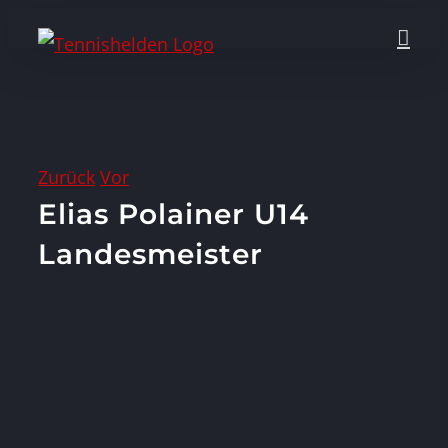
Zum
Inhalt
springen
Zurück
Vor
Elias Polainer U14
Landesmeister
Zeige
grösseres
Bild