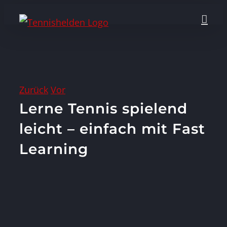
Zum
Inhalt
springen
Zurück
Vor
Lerne Tennis spielend
leicht – einfach mit Fast
Learning
Zeige
grösseres
Bild