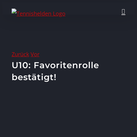
Zum
Inhalt
springen
Zurück
Vor
U10: Favoritenrolle
bestätigt!
Zeige
grösseres
Bild