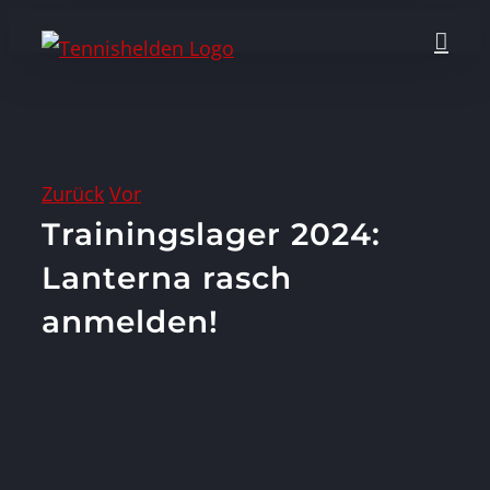
Zum
Inhalt
springen
Zurück
Vor
Trainingslager 2024:
Lanterna rasch
anmelden!
Zeige
grösseres
Bild