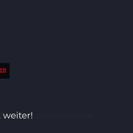
en
 weiter!