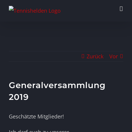
Zum
Inhalt
springen
Zurück
Vor
Generalversammlung
2019
Zeige
Geschätzte Mitglieder!
grösseres
Bild